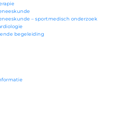
erapie
geneeskunde
geneeskunde – sportmedisch onderzoek
rdiologie
lende begeleiding
nformatie