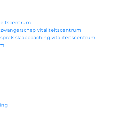
iteitscentrum
 zwangerschap vitaliteitscentrum
prek slaapcoaching vitaliteitscentrum
um
n
ning