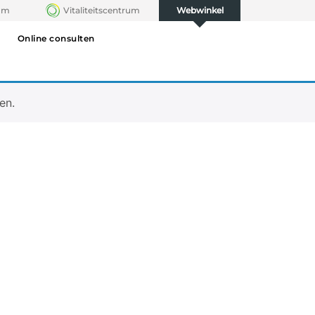
rum
Vitaliteitscentrum
Webwinkel
Online consulten
en.