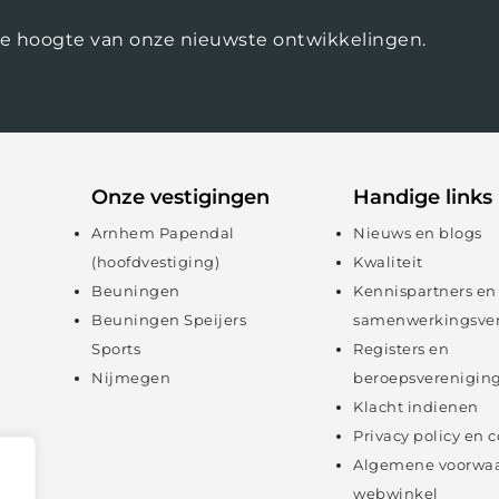
op de hoogte van onze nieuwste ontwikkelingen.
Onze vestigingen
Handige links
Arnhem Papendal
Nieuws en blogs
(hoofdvestiging)
Kwaliteit
Beuningen
Kennispartners en
Beuningen Speijers
samenwerkingsve
Sports
Registers en
Nijmegen
beroepsverenigin
Klacht indienen
Privacy policy en 
Algemene voorwa
webwinkel