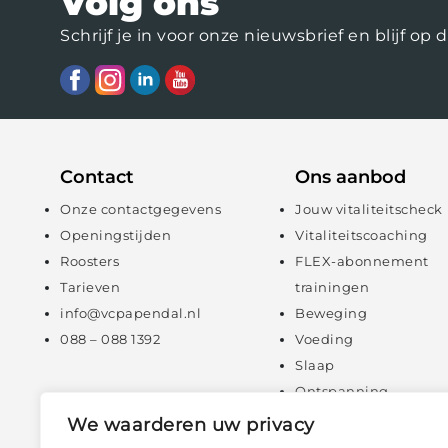
Volg ons
Schrijf je in voor onze nieuwsbrief en blijf 
Contact
Ons aanbod
Onze contactgegevens
Jouw vitaliteitscheck
Openingstijden
Vitaliteitscoaching
Roosters
FLEX-abonnement
Tarieven
trainingen
info@vcpapendal.nl
Beweging
088 – 088 1392
Voeding
Slaap
Ontspanning
Mentale fitheid
We waarderen uw privacy
Digitale zelfzorg