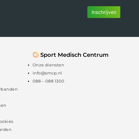
Inschrijven
Sport Medisch Centrum
Onze diensten
info@smcp.nl
088 – 088 1300
rbanden
gen
cookies
arden