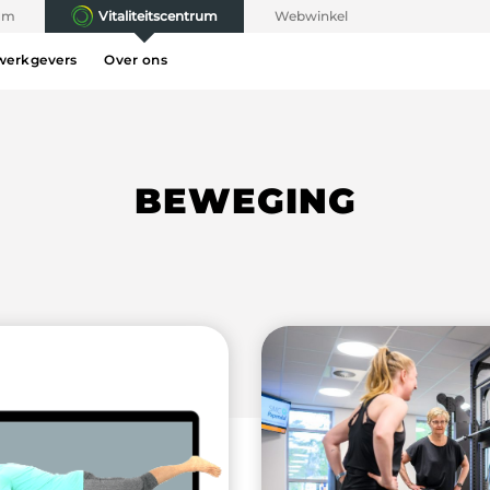
rum
Vitaliteitscentrum
Webwinkel
werkgevers
Over ons
BEWEGING