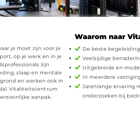
Waarom naar Vita
aar je moet zijn voor je
De beste begeleiding
port, op je werk en in je
Veelzijdige benaderi
sprofessionals zijn
Uitgebreide en modern
eding, slaap en mentale
In meerdere vestigin
rgrond en werken ook in
Jarenlange ervaring 
l. Vitaliteitscentrum
onderzoeken bij bedr
persoonlijke aanpak.