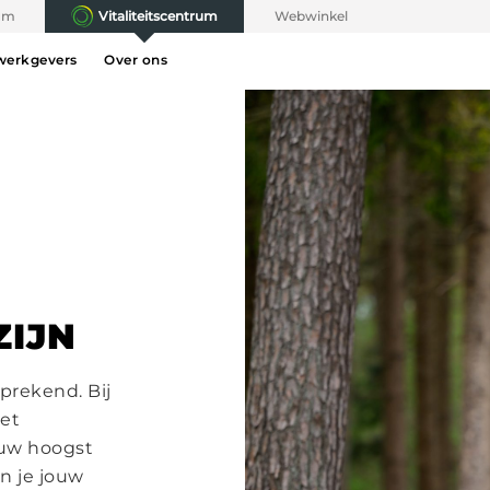
rum
Vitaliteitscentrum
Webwinkel
werkgevers
Over ons
ZIJN
sprekend. Bij
met
ouw hoogst
n je jouw