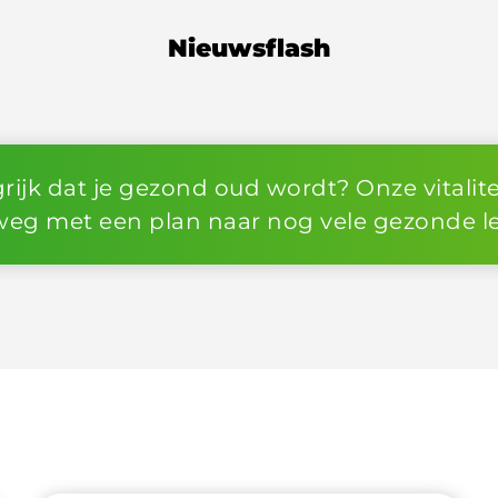
Nieuwsflash
ij een quickscan van je gezondheid en welz
vitaliteitscheck.