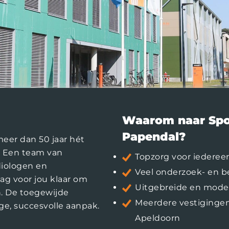
Waarom naar Spo
Papendal?
eer dan 50 jaar hét
 Een team van
Topzorg voor iederee
diologen en
Veel onderzoek- en 
g voor jou klaar om
Uitgebreide en modern
n. De toegewijde
Meerdere vestigingen
ge, succesvolle aanpak.
Apeldoorn