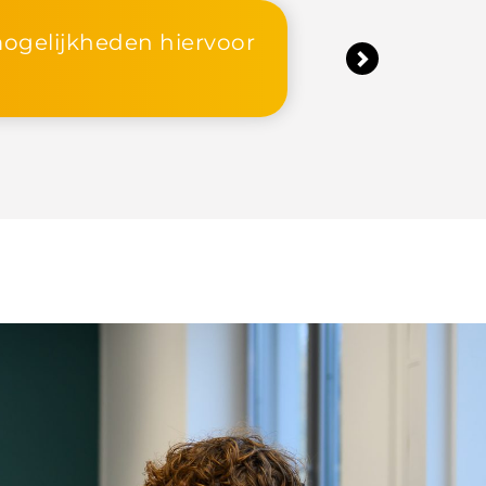
 online een intake fysiotherapie te planne
Next
portaal.