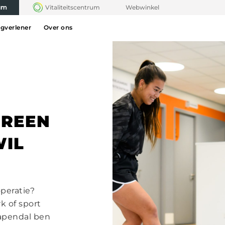
rum
Vitaliteitscentrum
Webwinkel
rgverlener
Over ons
EREEN
WIL
operatie?
k of sport
apendal ben