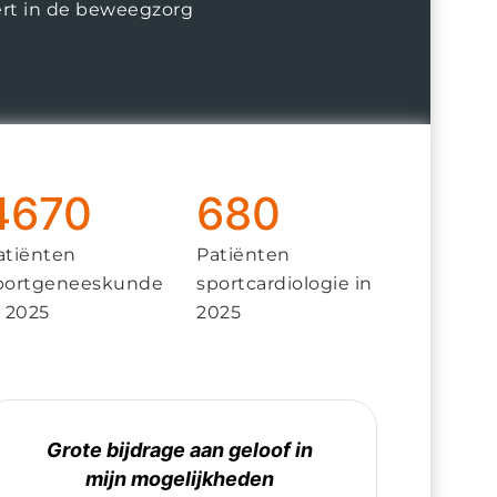
ert in de beweegzorg
4670
680
atiënten
Patiënten
portgeneeskunde
sportcardiologie in
n 2025
2025
Grote bijdrage aan geloof in
mijn mogelijkheden
m