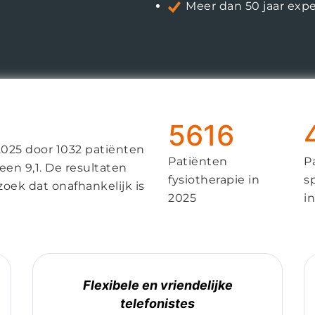
Meer dan 50 jaar exp
5616
025 door 1032 patiënten
Patiënten
P
en 9,1. De resultaten
fysiotherapie in
s
ek dat onafhankelijk is
2025
i
Flexibele en vriendelijke
telefonistes