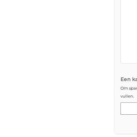
Een kat
Om spam
vullen.