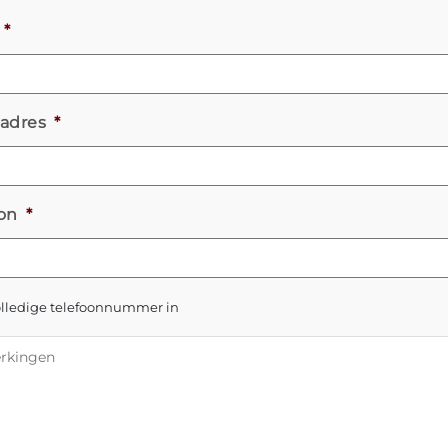
*
ladres
*
on
*
volledige telefoonnummer in
kingen
*