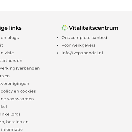
ge links
Vitaliteitscentrum
 en blogs
Ons complete aanbod
it
Voor werkgevers
en visie
info@vcpapendal.nl
partners en
erkingsverbanden
rs en
sverenigingen
 policy en cookies
ne voorwaarden
kel
inkel.org)
en, betalen en
 informatie