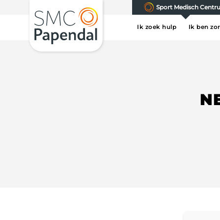
Sport Medisch Cent
Ik zoek hulp
Ik ben zo
N