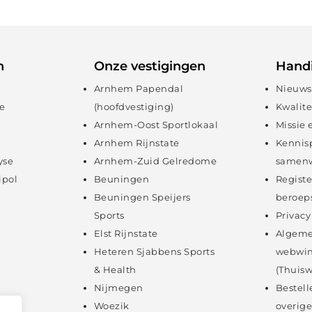
n
Onze vestigingen
Handi
Arnhem Papendal
Nieuws
e
(hoofdvestiging)
Kwalite
Arnhem-Oost Sportlokaal
Missie 
Arnhem Rijnstate
Kennis
yse
Arnhem-Zuid Gelredome
samenw
ipol
Beuningen
Registe
Beuningen Speijers
beroep
Sports
Privacy
Elst Rijnstate
Algeme
Heteren Sjabbens Sports
webwin
& Health
(Thuisw
Nijmegen
Bestell
Woezik
overige