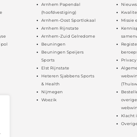
Arnhem Papendal
Nieuws
e
(hoofdvestiging)
Kwalite
Arnhem-Oost Sportlokaal
Missie 
Arnhem Rijnstate
Kennis
yse
Arnhem-Zuid Gelredome
samenw
ipol
Beuningen
Registe
Beuningen Speijers
beroep
Sports
Privacy
Elst Rijnstate
Algeme
Heteren Sjabbens Sports
webwin
& Health
(Thuisw
Nijmegen
Bestell
Woezik
overige
webwin
Klacht
Overige
.