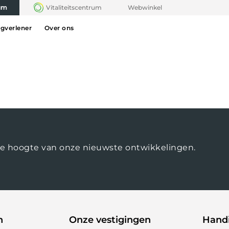
rum
Vitaliteitscentrum
Webwinkel
rgverlener
Over ons
op de hoogte van onze nieuwste ontwikkelingen.
n
Onze vestigingen
Handi