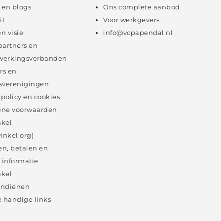
 en blogs
Ons complete aanbod
it
Voor werkgevers
en visie
info@vcpapendal.nl
partners en
erkingsverbanden
rs en
sverenigingen
 policy en cookies
ne voorwaarden
kel
inkel.org)
en, betalen en
 informatie
kel
 indienen
 handige links