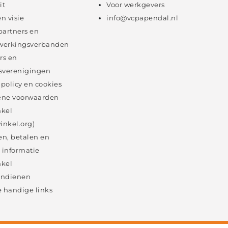
it
Voor werkgevers
en visie
info@vcpapendal.nl
partners en
erkingsverbanden
rs en
sverenigingen
 policy en cookies
ne voorwaarden
kel
inkel.org)
en, betalen en
 informatie
kel
 indienen
 handige links