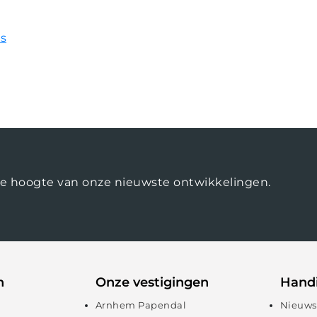
s
op de hoogte van onze nieuwste ontwikkelingen.
n
Onze vestigingen
Handi
Arnhem Papendal
Nieuws