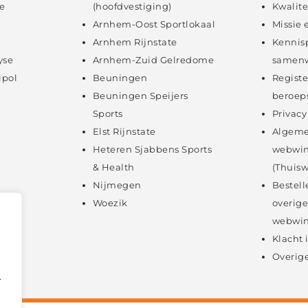
e
(hoofdvestiging)
Kwalite
Arnhem-Oost Sportlokaal
Missie 
Arnhem Rijnstate
Kennis
yse
Arnhem-Zuid Gelredome
samenw
ipol
Beuningen
Registe
Beuningen Speijers
beroep
Sports
Privacy
Elst Rijnstate
Algeme
Heteren Sjabbens Sports
webwin
& Health
(Thuisw
Nijmegen
Bestell
Woezik
overige
webwin
Klacht
Overige
.