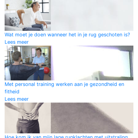
Wat moet je doen wanneer het in je rug geschoten is?
Lees meer
Met personal training werken aan je gezondheid en
fitheid
Lees meer
Hoe kom ik van mijn lage rugklachten met uitstraling