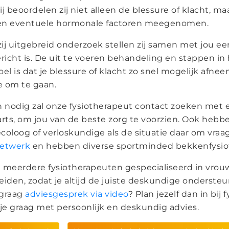
ij beoordelen zij niet alleen de blessure of klacht,
n eventuele hormonale factoren meegenomen.
ij uitgebreid onderzoek stellen zij samen met jou ee
ericht is. De uit te voeren behandeling en stappen in 
el is dat je blessure of klacht zo snel mogelijk afne
 om te gaan.
n nodig zal onze fysiotherapeut contact zoeken met e
arts, om jou van de beste zorg te voorzien. Ook heb
coloog of verloskundige als de situatie daar om vr
etwerk
en hebben diverse sportminded bekkenfysio
jn meerdere fysiotherapeuten gespecialiseerd in vrou
eiden, zodat je altijd de juiste deskundige ondersteun
 graag
adviesgesprek via video
? Plan jezelf dan in bij
 je graag met persoonlijk en deskundig advies.