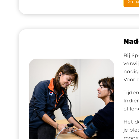
Ga na
Nade
Bij S
verwi
nodig
Voor d
Tijden
Indie
of lon
Het d
je ble
mogel