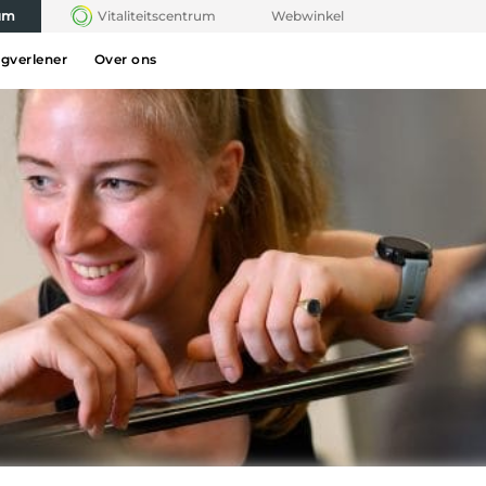
rum
Vitaliteitscentrum
Webwinkel
rgverlener
Over ons