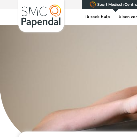
Sport Medisch Cent
Ik zoek hulp
Ik ben zo