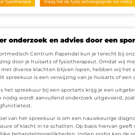
ar fysiotherapie
Vraag het de fysio (adviesgesprek via video)
r onderzoek en advies door een spor
portmedisch Centrum Papendal kun je terecht bij onze
jzing door je huisarts of fysiotherapeut. Omdat wij 
 met diverse klachten blijven lopen, hebben wij het
it spreekuur is een verwijzing van je huisarts of een 
s het spreekuur bij een sportarts krijg je een uitgebr
n nodig wordt aanvullend onderzoek uitgevoerd, zoal
gfunctietest.
oel van het spreekuur is om een nauwkeurige diagnos
ssure of klacht in te schatten. Op basis hiervan geef
ijke behandelmogelijkheden. Indien nodig kan de spo