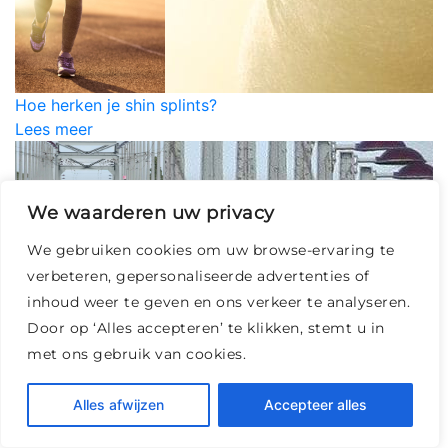
Hoe herken je shin splints?
Lees meer
We waarderen uw privacy
We gebruiken cookies om uw browse-ervaring te
Blessurevrij hardlopen tijdens de Rabo Bridge to
Bridge Arnhem
verbeteren, gepersonaliseerde advertenties of
Lees meer
inhoud weer te geven en ons verkeer te analyseren.
Door op ‘Alles accepteren’ te klikken, stemt u in
met ons gebruik van cookies.
Alles afwijzen
Accepteer alles