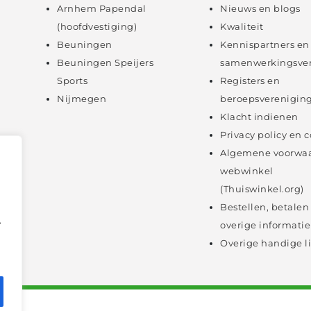
Arnhem Papendal
Nieuws en blogs
(hoofdvestiging)
Kwaliteit
Beuningen
Kennispartners en
Beuningen Speijers
samenwerkingsve
Sports
Registers en
Nijmegen
beroepsverenigin
Klacht indienen
Privacy policy en 
Algemene voorwa
webwinkel
(Thuiswinkel.org)
Bestellen, betalen
.
overige informatie
Overige handige l