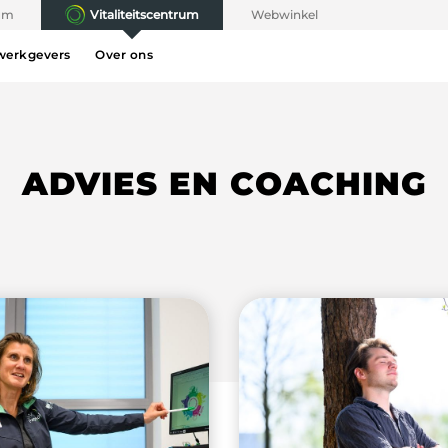
rum
Vitaliteitscentrum
Webwinkel
werkgevers
Over ons
ADVIES EN COACHING