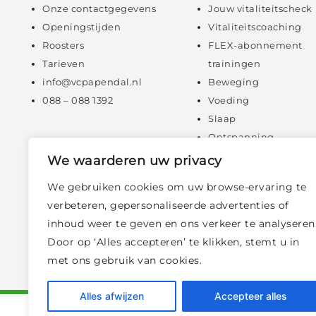
Onze contactgegevens
Jouw vitaliteitscheck
Openingstijden
Vitaliteitscoaching
Roosters
FLEX-abonnement
Tarieven
trainingen
info@vcpapendal.nl
Beweging
088 – 088 1392
Voeding
Slaap
Ontspanning
Mentale fitheid
We waarderen uw privacy
Digitale zelfzorg
We gebruiken cookies om uw browse-ervaring te
Online consulten
verbeteren, gepersonaliseerde advertenties of
inhoud weer te geven en ons verkeer te analyseren
Door op ‘Alles accepteren’ te klikken, stemt u in
met ons gebruik van cookies.
Alles afwijzen
Accepteer alles