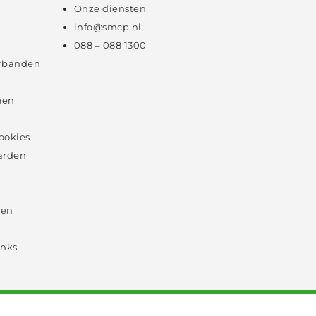
Onze diensten
info@smcp.nl
088 – 088 1300
rbanden
gen
cookies
arden
 en
inks