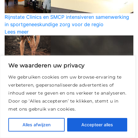
Rijnstate Clinics en SMCP intensiveren samenwerking
in sportgeneeskundige zorg voor de regio
Lees meer
We waarderen uw privacy
Wat te doen bij een zweepslag van de kuit?
Lees meer
We gebruiken cookies om uw browse-ervaring te
verbeteren, gepersonaliseerde advertenties of
inhoud weer te geven en ons verkeer te analyseren.
Door op ‘Alles accepteren’ te klikken, stemt u in
met ons gebruik van cookies.
Pijn onder de voet (fasciitis plantaris)
Lees meer
Alles afwijzen
Accepteer alles