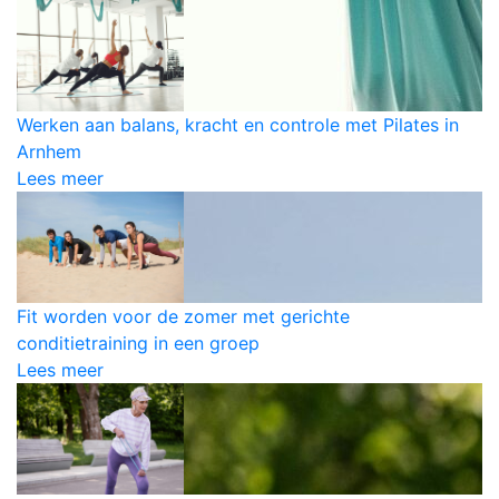
Werken aan balans, kracht en controle met Pilates in
Arnhem
Lees meer
Fit worden voor de zomer met gerichte
conditietraining in een groep
Lees meer