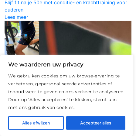
Blijf fit na je 50e met conditie- en krachttraining voor
ouderen
Lees meer
We waarderen uw privacy
Blood Flow Restriction (BFR) training: effectief trainen
We gebruiken cookies om uw browse-ervaring te
met minimale belasting
verbeteren, gepersonaliseerde advertenties of
Lees meer
inhoud weer te geven en ons verkeer te analyseren.
Door op ‘Alles accepteren’ te klikken, stemt u in
met ons gebruik van cookies.
Alles afwijzen
Accepteer alles