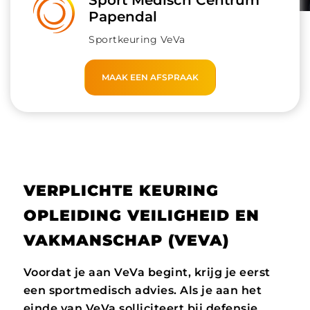
Sport Medisch Centrum
Papendal
Sportkeuring VeVa
MAAK EEN AFSPRAAK
VERPLICHTE KEURING
OPLEIDING VEILIGHEID EN
VAKMANSCHAP
(
VEVA
)
Voordat je aan
VeVa
begint, krijg je eerst
een sportmedisch advies. Als je aan het
einde van
VeVa
solliciteert bij defensie,