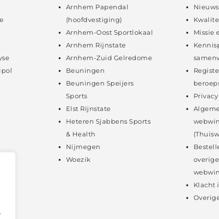
Arnhem Papendal
Nieuws
e
(hoofdvestiging)
Kwalite
Arnhem-Oost Sportlokaal
Missie 
Arnhem Rijnstate
Kennis
yse
Arnhem-Zuid Gelredome
samenw
ipol
Beuningen
Registe
Beuningen Speijers
beroep
Sports
Privacy
Elst Rijnstate
Algeme
Heteren Sjabbens Sports
webwin
& Health
(Thuisw
Nijmegen
Bestell
Woezik
overige
webwin
Klacht
Overige
.