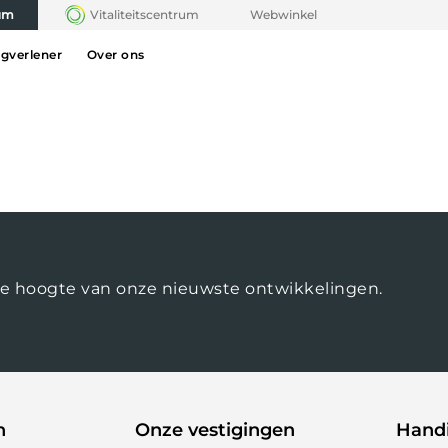
rum
Vitaliteitscentrum
Webwinkel
rgverlener
Over ons
op de hoogte van onze nieuwste ontwikkelingen.
n
Onze vestigingen
Handi