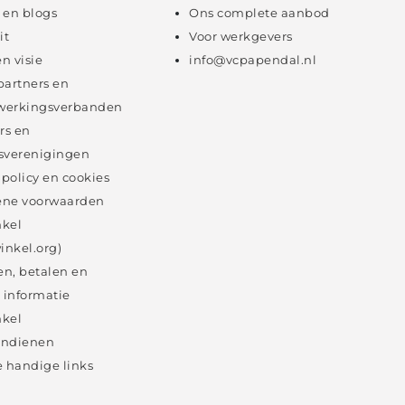
 en blogs
Ons complete aanbod
it
Voor werkgevers
en visie
info@vcpapendal.nl
partners en
erkingsverbanden
rs en
sverenigingen
 policy en cookies
ne voorwaarden
kel
inkel.org)
en, betalen en
 informatie
kel
 indienen
 handige links