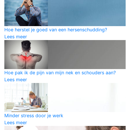
Hoe herstel je goed van een hersenschudding?
Lees meer
Hoe pak ik de pijn van mijn nek en schouders aan?
Lees meer
Minder stress door je werk
Lees meer