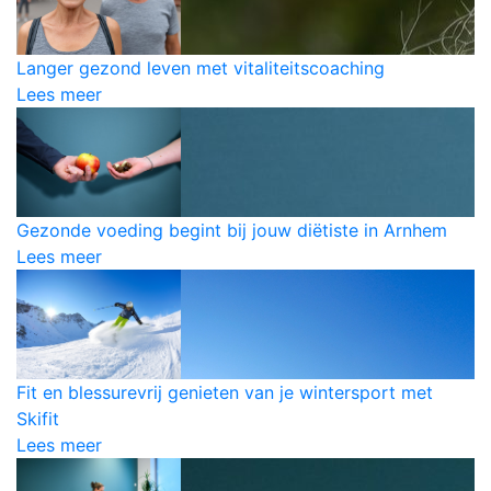
Langer gezond leven met vitaliteitscoaching
Lees meer
Gezonde voeding begint bij jouw diëtiste in Arnhem
Lees meer
Fit en blessurevrij genieten van je wintersport met
Skifit
Lees meer