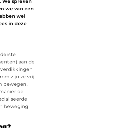
l. We spreken
en we van een
hebben wel
ees in deze
nderste
menten) aan de
 verdikkingen
om zijn ze vrij
en bewegen,
manier de
cialiseerde
 en beweging
ng?