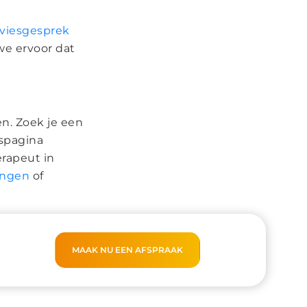
viesgesprek
we ervoor dat
n. Zoek je een
gspagina
erapeut in
ingen
of
MAAK NU EEN AFSPRAAK