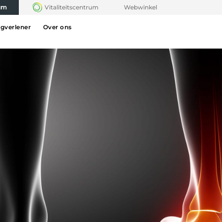
rum
Vitaliteitscentrum
Webwinkel
rgverlener
Over ons