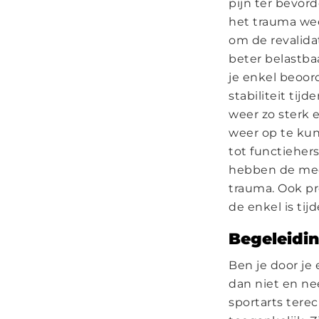
pijn ter bevord
het trauma wee
om de revalida
beter belastbaa
je enkel beoor
stabiliteit tij
weer zo sterk 
weer op te kun
tot functieher
hebben de mees
trauma. Ook pr
de enkel is ti
Begeleidin
Ben je door je 
dan niet en n
sportarts tere