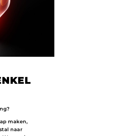
ENKEL
ing?
stap maken,
stal naar