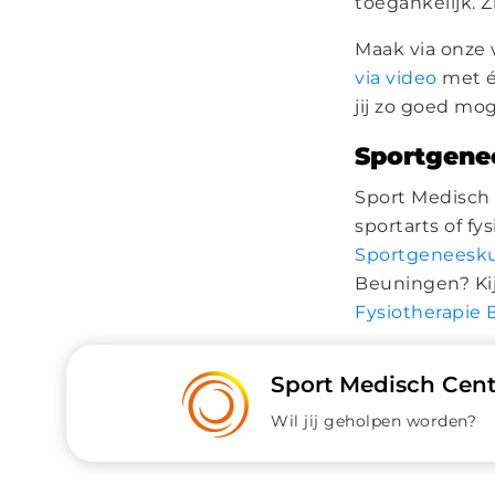
toegankelijk. Z
Maak via onze 
via video
met é
jij zo goed mog
Sportgene
Sport Medisch 
sportarts of f
Sportgeneesku
Beuningen? Ki
Fysiotherapie 
Sport Medisch Cen
Wil jij geholpen worden?