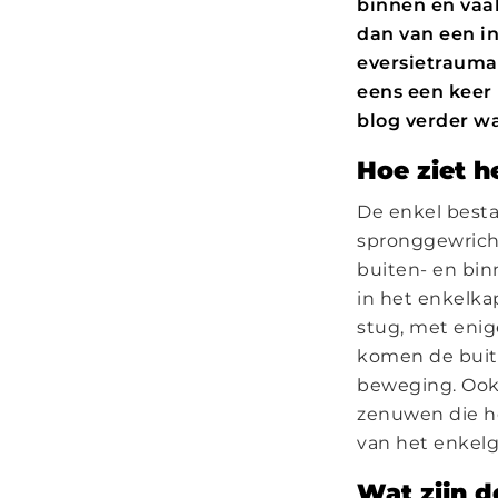
binnen en vaak
dan van een i
eversietrauma
eens een keer 
blog verder wa
Hoe ziet h
De enkel besta
spronggewrich
buiten- en bin
in het enkelkap
stug, met eni
komen de buit
beweging. Ook
zenuwen die he
van het enkelg
Wat zijn 