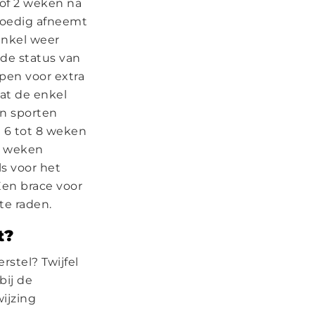
 of 2 weken na
spoedig afneemt
enkel weer
 de status van
apen voor extra
dat de enkel
en sporten
 6 tot 8 weken
12 weken
s voor het
Een brace voor
te raden.
t?
rstel? Twijfel
bij de
wijzing