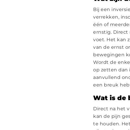
Bij een invers
verrekken, ins
één of meerder
ernstig. Direc
voet. Het kan z
van de ernst on
bewegingen kun
Wordt de enkel
op zetten dan 
aanvullend ond
een breuk heb
Wat is de 
Direct na het 
kan de pijn ge
te houden. Het