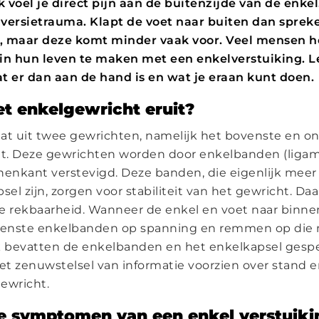
 voel je direct pijn aan de buitenzijde van de enke
nversietrauma. Klapt de voet naar buiten dan sprek
, maar deze komt minder vaak voor. Veel mensen 
in hun leven te maken met een enkelverstuiking. L
t er dan aan de hand is en wat je eraan kunt doen.
et enkelgewricht eruit?
at uit twee gewrichten, namelijk het bovenste en o
t. Deze gewrichten worden door enkelbanden (liga
nenkant verstevigd. Deze banden, die eigenlijk meer
sel zijn, zorgen voor stabiliteit van het gewricht. Daar
ge rekbaarheid. Wanneer de enkel en voet naar binn
enste enkelbanden op spanning en remmen op die 
 bevatten de enkelbanden en het enkelkapsel gespe
t zenuwstelsel van informatie voorzien over stand
ewricht.
de symptomen van een enkel verstuiki