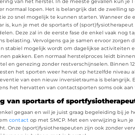
ering van het herstel. In de meeste gevallen kun je 1
r normaal lopen. Het is belangrijk dat de zwelling 
tie zo snel mogelijk te kunnen starten. Wanneer de 
r is, kun je met de sportarts of (sport)fysiotherapeut
delen. Deze zal in de eerste fase de enkel vaak nog t
dens belasting. Vervolgens ga je samen ervoor zorgen 
en stabiel mogelijk wordt om dagelijkse activiteiten 
nen pakken. Een normaal herstelproces leidt binnen
stel en genezing zonder restverschijnselen. Binnen 
ten het sporten weer hervat op hetzelfde niveau al
eventie van een nieuw inversietrauma is belangrijk. 
jdens het hervatten van contactsporten soms ook aan 
g van sportarts of sportfysiotherapeu
enkel gegaan en wil je juist graag begeleiding bij je he
eem
contact
op met SMCP. Met een verwijzing kun je 
cht. Onze (sport)fysiotherapeuten zijn ook zonder ver