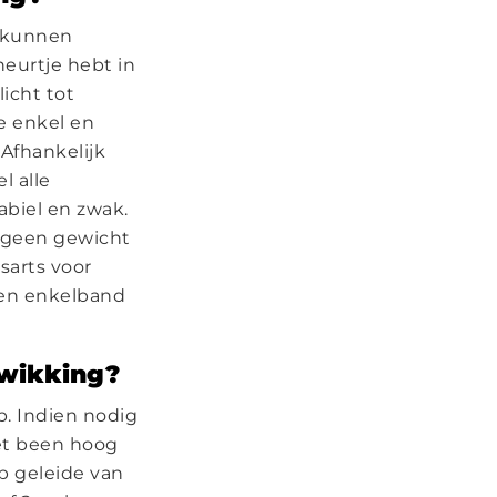
e kunnen
heurtje hebt in
icht tot
de enkel en
 Afhankelijk
l alle
abiel en zwak.
g geen gewicht
sarts voor
een enkelband
zwikking?
p. Indien nodig
het been hoog
p geleide van