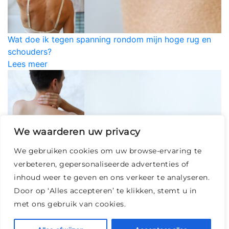
Wat doe ik tegen spanning rondom mijn hoge rug en
schouders?
Lees meer
Wat kan ik doen tegen klachten aan mijn nek, arm
We waarderen uw privacy
en/of schouder (CANS)?
We gebruiken cookies om uw browse-ervaring te
Lees meer
verbeteren, gepersonaliseerde advertenties of
inhoud weer te geven en ons verkeer te analyseren.
Door op ‘Alles accepteren’ te klikken, stemt u in
met ons gebruik van cookies.
Een bezoek aan de sportarts vanwege