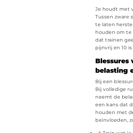
Je houdt met v
Tussen zware s
te laten herst
houden om te h
dat trainen gee
pijnvrij en 10 i
Blessures 
belasting 
Bij een blessur
Bij volledige r
neemt de belast
een kans dat d
houden met de 
beïnvloeden, zo