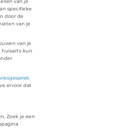
ellen van je
an specifieke
en door de
nieten van je
pbouwen van je
 huisarts kun
zonder
viesgesprek
we ervoor dat
n. Zoek je een
gspagina