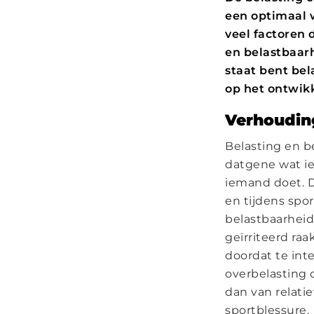
een optimaal w
veel factoren 
en belastbaarh
staat bent bel
op het ontwik
Verhouding
Belasting en be
datgene wat i
iemand doet. D
en tijdens spo
belastbaarheid
geïrriteerd ra
doordat te inte
overbelasting 
dan van relatie
sportblessure.