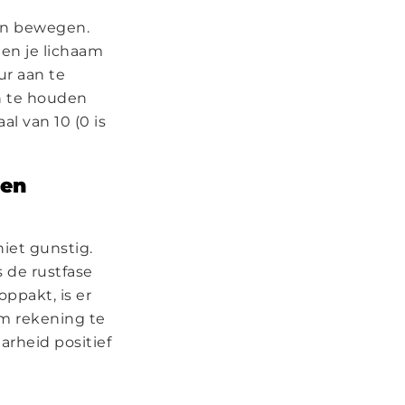
 en bewegen.
 en je lichaam
ur aan te
en te houden
al van 10 (0 is
sen
niet gunstig.
s de rustfase
oppakt, is er
om rekening te
arheid positief