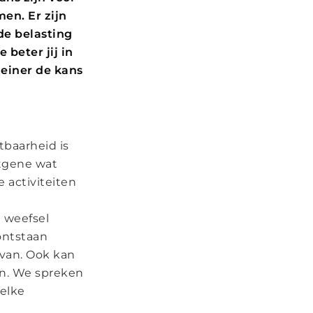
en. Er zijn
de belasting
beter jij in
leiner de kans
tbaarheid is
atgene wat
 activiteiten
t weefsel
ontstaan
rvan. Ook kan
an. We spreken
 elke