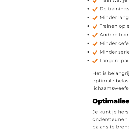
Train wat je
De training
Minder lang
Trainen op e
Andere trai
Minder oefe
Minder seri
Langere pau
Het is belangr
optimale belas
lichaamsweefse
Optimalise
Je kunt je her
ondersteunen d
balans te bren