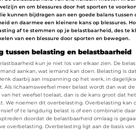
elzijn en om blessures door het sporten te voorkom
die kunnen bijdragen aan een goede balans tussen 
eid en daarmee een kleinere kans op blessures. Hoe 
asting af te stemmen op je belastbaarheid, des te k
kelen van een blessure door sporten en bewegen.
 tussen belasting en belastbaarheid
lastbaarheid kun je niet los van elkaar zien. De belas
emand aankan, wat iemand kan doen. Belasting is d
enk daarbij aan inspanning op het werk, in dagelijkse
rt. Als lichaamsweefsel meer belast wordt dan wat de
 van het weefsel toelaat, dan is de kans groot dat he
akt. We noemen dit overbelasting. Overbelasting kan 
nsief of te langdurig belast is of een combinatie daa
optreden doordat de belastbaarheid omlaag is gega
ve overbelasting. Overbelasting ligt aan de basis van