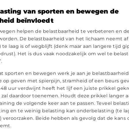
lasting van sporten en bewegen de
heid beïnvloedt
wegen helpen de belastbaarheid te verbeteren en d
orden. De belastbaarheid van het lichaam neemt af 
) te laag is of wegblijft (denk maar aan langere tijd g
drust). Het is dus vaak noodzakelijk om wel te belast
’.
t sporten en bewegen werk je aan je belastbaarheid. 
ie op geven met spierpijn, stramheid of een beurs gev
48 uur verdwijnt heeft het lijf een juiste prikkel gek
 zal daardoor toenemen. Houdt deze prikkel langer a
aining de volgende keer aan te passen. Teveel belas
ting en te weinig belasting kan onderbelasting (te la
) veroorzaken. Beide hebben als gevolg dat de kans 
eemt.