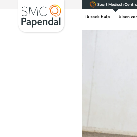
Sport Medisch Cent
Ik zoek hulp
Ik ben zo