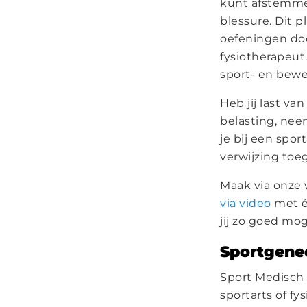
kunt afstemmen
blessure. Dit 
oefeningen doo
fysiotherapeut.
sport- en bewe
Heb jij last va
belasting, ne
je bij een spor
verwijzing toeg
Maak via onze 
via video
met é
jij zo goed mog
Sportgene
Sport Medisch 
sportarts of f