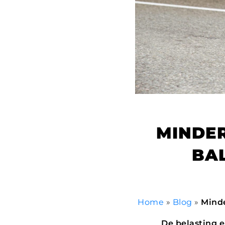
MINDER
BA
Home
»
Blog
»
Minde
De belasting e