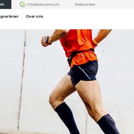
rum
Vitaliteitscentrum
Webwinkel
rgverlener
Over ons