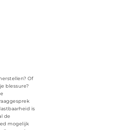
herstellen? Of
je blessure?
de
vraaggesprek
astbaarheid is
al de
oed mogelijk