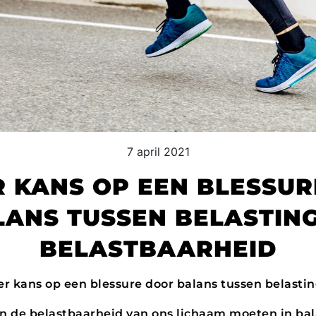
7 april 2021
 KANS OP EEN BLESSU
LANS TUSSEN BELASTING
BELASTBAARHEID
r kans op een blessure door balans tussen belasti
n de belastbaarheid van ons lichaam moeten in bal