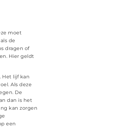
eze moet
als de
ips dragen of
en. Hier geldt
Het lijf kan
oel. Als deze
regen. De
an dan is het
ting kan zorgen
ge
op een