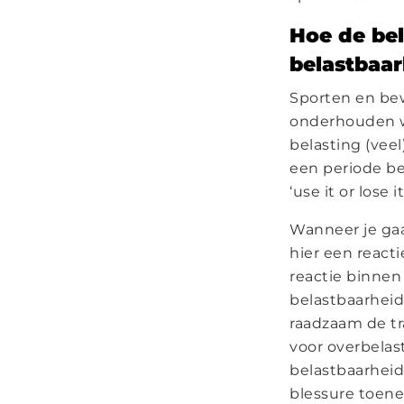
Hoe de be
belastbaar
Sporten en be
onderhouden w
belasting (veel
een periode be
‘use it or lose it
Wanneer je gaa
hier een react
reactie binnen 
belastbaarheid
raadzaam de tr
voor overbelas
belastbaarheid
blessure toen