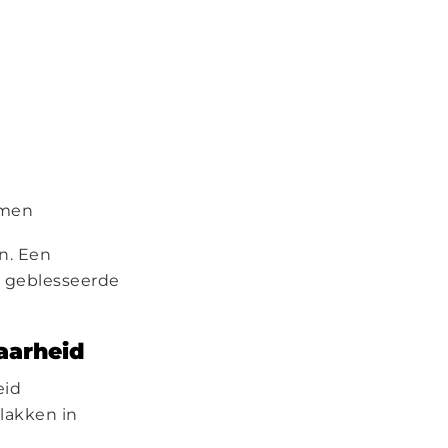
emen
n. Een
n geblesseerde
baarheid
eid
lakken in