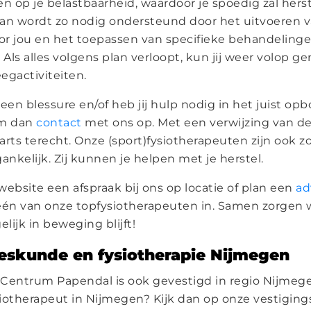
 op je belastbaarheid, waardoor je spoedig zal herst
plan wordt zo nodig ondersteund door het uitvoeren v
r jou en het toepassen van specifieke behandeling
 Als alles volgens plan verloopt, kun jij weer volop ge
egactiviteiten.
n een blessure en/of heb jij hulp nodig in het juist o
em dan
contact
met ons op. Met een verwijzing van de
tarts terecht. Onze (sport)fysiotherapeuten zijn ook 
ankelijk. Zij kunnen je helpen met je herstel.
website een afspraak bij ons op locatie of plan een
ad
én van onze topfysiotherapeuten in. Samen zorgen 
elijk in beweging blijft!
eskunde en fysiotherapie Nijmegen
Centrum Papendal is ook gevestigd in regio Nijmege
ysiotherapeut in Nijmegen? Kijk dan op onze vestigin