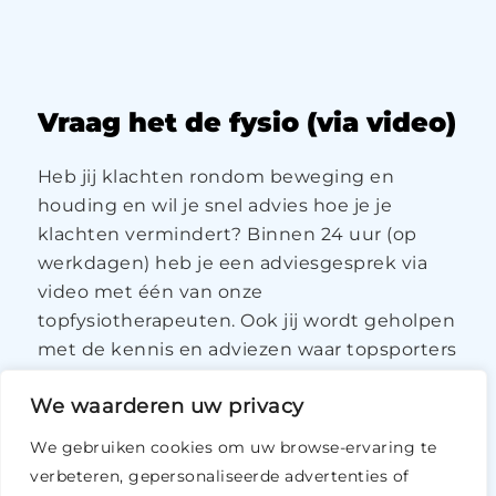
Vraag het de fysio (via video)
Heb jij klachten rondom beweging en
houding en wil je snel advies hoe je je
klachten vermindert? Binnen 24 uur (op
werkdagen) heb je een adviesgesprek via
video met één van onze
topfysiotherapeuten. Ook jij wordt geholpen
met de kennis en adviezen waar topsporters
bij ons gebruik van maken. Het maakt niet
We waarderen uw privacy
uit of wel je wel of geen sporter bent.
Iedereen kan bij ons terecht voor de juiste
We gebruiken cookies om uw browse-ervaring te
weg naar herstel.
verbeteren, gepersonaliseerde advertenties of