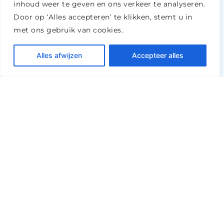
inhoud weer te geven en ons verkeer te analyseren.
Adviezen op maat voor spoedig herstel
Door op ‘Alles accepteren’ te klikken, stemt u in
Via beveiligde videoverbinding live
met ons gebruik van cookies.
contact met een senior fysiotherapeut
Inclusief mogelijkheid voor gratis gebruik
Alles afwijzen
Accepteer alles
van oefeningen-app
Binnen 24 uur ingepland (op werkdagen)
LEES MEER