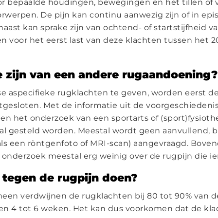
r bepaalde houdingen, bewegingen en het tillen of 
orwerpen. De pijn kan continu aanwezig zijn of in epi
aast kan sprake zijn van ochtend- of startstijfheid v
voor het eerst last van deze klachten tussen het 2
e zijn van een andere rugaandoening?
 aspecifieke rugklachten te geven, worden eerst de
tgesloten. Met de informatie uit de voorgeschiedenis
en het onderzoek van een sportarts of (sport)fysiot
 al gesteld worden. Meestal wordt geen aanvullend,
ls een röntgenfoto of MRI-scan) aangevraagd. Boven
nderzoek meestal erg weinig over de rugpijn die ie
s tegen de rugpijn doen?
meen verdwijnen de rugklachten bij 80 tot 90% van
en 4 tot 6 weken. Het kan dus voorkomen dat de kla