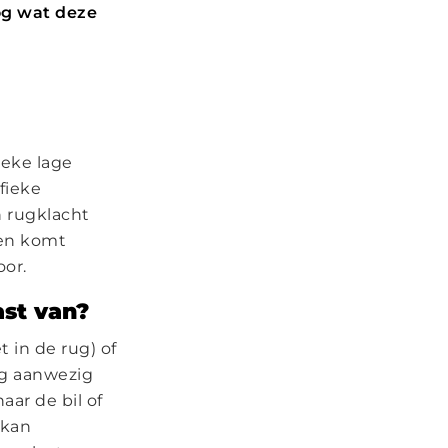
log wat deze
ieke lage
fieke
n rugklacht
pen komt
oor.
ast van?
 in de rug) of
rg aanwezig
aar de bil of
 kan