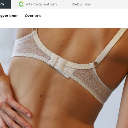
rum
Vitaliteitscentrum
Webwinkel
rgverlener
Over ons