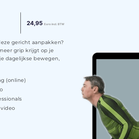
24,95
Euro incl. BTW
 deze gericht aanpakken?
eer grip krijgt op je
je dagelijkse bewegen,
g (online)
eo
ssionals
 video