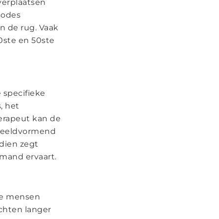
verplaatsen
sodes
an de rug. Vaak
0ste en 50ste
 specifieke
, het
herapeut kan de
 beeldvormend
dien zegt
mand ervaart.
 de mensen
chten langer