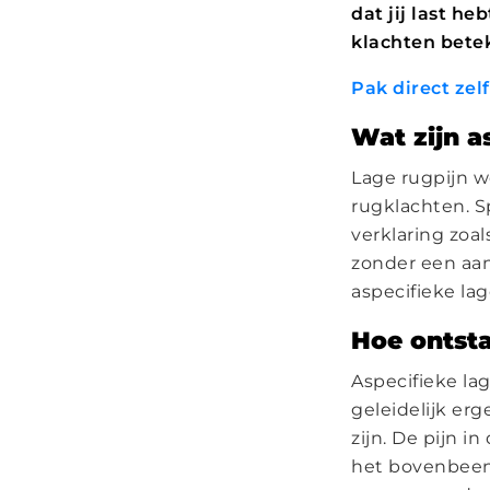
dat jij last h
klachten bete
Pak direct zel
Wat zijn a
Lage rugpijn w
rugklachten. S
verklaring zoal
zonder een aan
aspecifieke la
Hoe ontsta
Aspecifieke la
geleidelijk er
zijn. De pijn i
het bovenbeen 