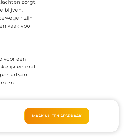
lachten zorgt,
 blijven.
 bewegen zijn
en vaak voor
p voor een
nkelijk en met
sportartsen
hem en
MAAK NU EEN AFSPRAAK