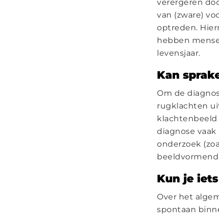
verergeren doo
van (zware) vo
optreden. Hiern
hebben mensen 
levensjaar.
Kan sprak
Om de diagnose
rugklachten ui
klachtenbeeld 
diagnose vaak
onderzoek (zoa
beeldvormend o
Kun je iet
Over het alge
spontaan binn