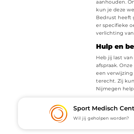
aanhouden. Ond
kun je deze wel
Bedrust heeft g
er specifieke 
verlichting van
Hulp en be
Heb jij last v
afspraak. Onze
een verwijzing 
terecht. Zij k
Nijmegen helpe
Sport Medisch Cen
Wil jij geholpen worden?