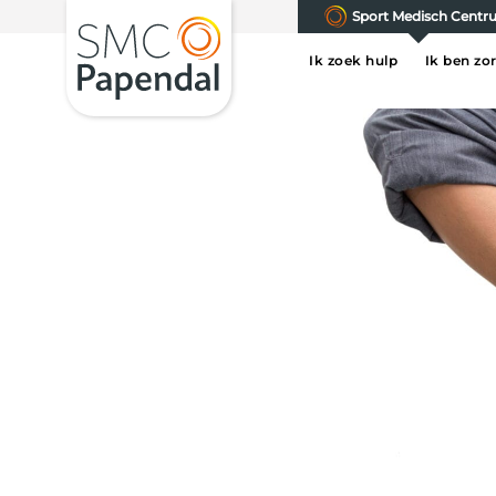
Sport Medisch Cent
Ik zoek hulp
Ik ben zo