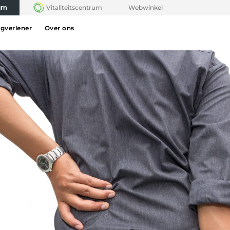
rum
Vitaliteitscentrum
Webwinkel
rgverlener
Over ons