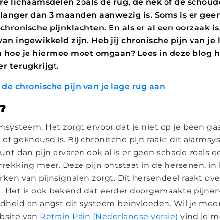
re lichaamsdelen zoals de rug, de nek of de schoud
ie langer dan 3 maanden aanwezig is. Soms is er gee
 chronische pijnklachten. En als er al een oorzaak i
van ingewikkeld zijn. Heb jij chronische pijn van je 
n hoe je hiermee moet omgaan? Lees in deze blog ho
er terugkrijgt.
f de chronische pijn van je lage rug aan
n?
rmsysteem. Het zorgt ervoor dat je niet op je been gaa
of gekneusd is. Bij chronische pijn raakt dit alarms
unt dan pijn ervaren ook al is er geen schade zoals e
rrekking meer. Deze pijn ontstaat in de hersenen, in 
rken van pijnsignalen zorgt. Dit hersendeel raakt ove
n. Het is ook bekend dat eerder doorgemaakte pijner
idheid en angst dit systeem beïnvloeden. Wil je mee
bsite van
Retrain Pain (Nederlandse versie)
vind je m