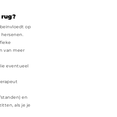
 rug?
 beïnvloedt op
e hersenen.
fieke
en van meer
 die eventueel
herapeut
fstanden) en
tten, als je je