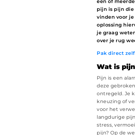
één of meerde
pijn is pijn d
vinden voor je
oplossing hier
je graag wete
over je rug we
Pak direct zel
Wat is pij
Pijn is een ala
deze gebroken 
ontregeld. Je k
kneuzing of ve
voor het verwe
langdurige pij
stress, vermoe
pijn? Op de we