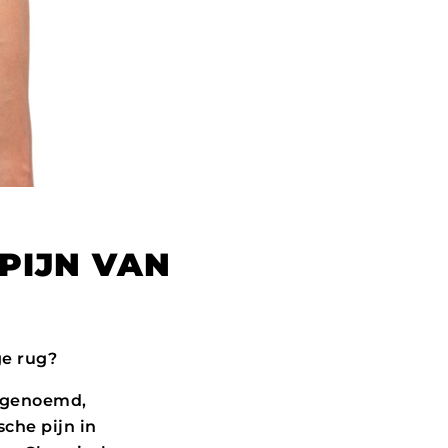
PIJN VAN
ge rug?
n genoemd,
che pijn in