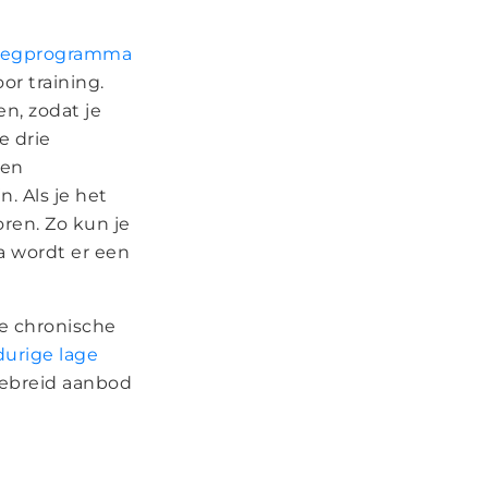
weegprogramma
or training.
n, zodat je
e drie
een
. Als je het
ren. Zo kun je
a wordt er een
de chronische
gdurige lage
gebreid aanbod