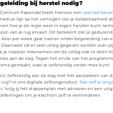
geleiding bij herstel nodig?
 Centrum Papendal biedt hiervoor een
speciaal be
 nadruk ligt op het verhogen van je belastbaarheid do
eren hoe je de regie weer in eigen handen kunt neme
pijn van je rug ervaart. Dit betekent dat je gedurend
keer per week gaat trainen onder begeleiding van 
 Daarnaast zal er veel uitleg gegeven worden over pijn
n je je naasten meenemen om de uitleg ook te laten ho
 mee aan de slag. Tegen het einde van het programm
hema gemaakt, waar je zelfstandig verder mee kunt.
direct zelfstandig aan de slag met het aanpakken van 
e rug? In ons digitale zelfzorgproduct
‘Pak zelf je lan
n’
krijg jij hét stappenplan met adviezen en een uit
 oefeningen om je klachten zelf te verminderen.