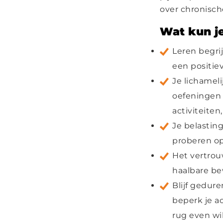
over chronische
Wat kun je
Leren begri
een positie
Je lichamel
oefeningen 
activiteiten
Je belasting
proberen op
Het vertrou
haalbare be
Blijf gedur
beperk je ac
rug even wi