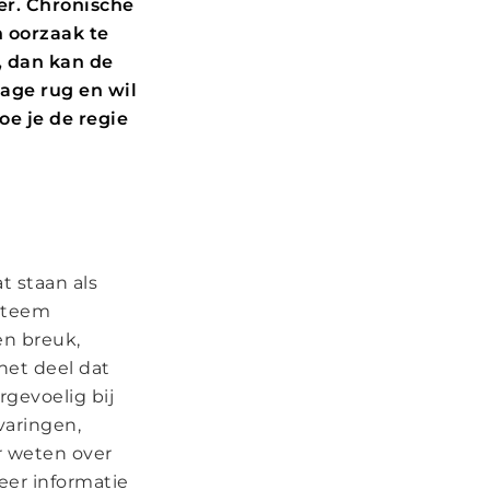
er. Chronische
n oorzaak te
s, dan kan de
lage rug en wil
e je de regie
t staan als
ysteem
en breuk,
het deel dat
rgevoelig bij
varingen,
r weten over
eer informatie