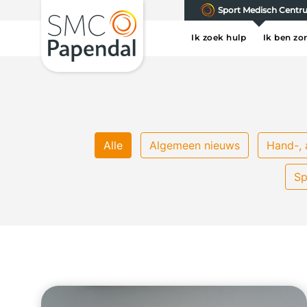
Sport Medisch Cent
Ik zoek hulp
Ik ben zo
Alle
Algemeen nieuws
Hand-, 
Sp