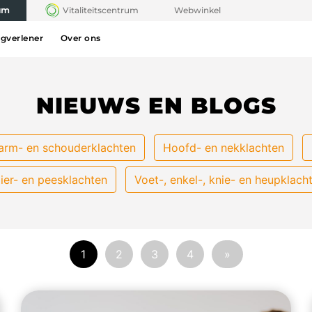
rum
Vitaliteitscentrum
Webwinkel
rgverlener
Over ons
NIEUWS EN BLOGS
arm- en schouderklachten
Hoofd- en nekklachten
ier- en peesklachten
Voet-, enkel-, knie- en heupklach
1
2
3
4
»