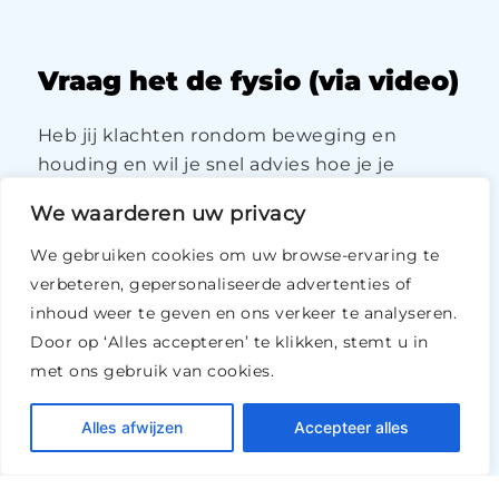
Vraag het de fysio (via video)
Heb jij klachten rondom beweging en
houding en wil je snel advies hoe je je
klachten vermindert? Binnen 24 uur (op
We waarderen uw privacy
werkdagen) heb je een adviesgesprek via
video met één van onze
We gebruiken cookies om uw browse-ervaring te
topfysiotherapeuten. Ook jij wordt geholpen
verbeteren, gepersonaliseerde advertenties of
met de kennis en adviezen waar topsporters
inhoud weer te geven en ons verkeer te analyseren.
bij ons gebruik van maken. Het maakt niet
Door op ‘Alles accepteren’ te klikken, stemt u in
uit of wel je wel of geen sporter bent.
met ons gebruik van cookies.
Iedereen kan bij ons terecht voor de juiste
weg naar herstel.
Alles afwijzen
Accepteer alles
Adviezen op maat voor spoedig herstel