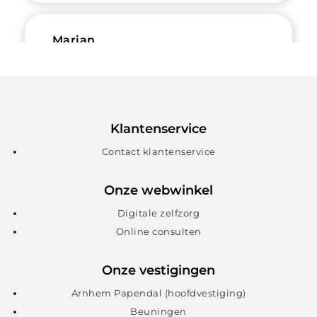
Marian
Tijdens mijn wandelvakantie in het
buitenland heb ik
Klantenservice
hielspoorklachten ontwikkeld. Via
Contact klantenservice
dit zelfzorgproduct kon ik vanuit
het buitenland zelf mijn klachten
Onze webwinkel
verhelpen.
Digitale zelfzorg
Online consulten
Patrick
Onze vestigingen
Arnhem Papendal (hoofdvestiging)
Beuningen