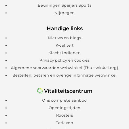
Als magazijnmedewerker moet ik
Beuningen Speijers Sports
lang staan en veel lopen met
Nijmegen
veiligheidsschoenen. Halverwege
mijn werkdag ervaar ik last onder
Handige links
mijn voet. De oefeningen en het
Nieuws en blogs
advies over belasting en schoeisel
Kwaliteit
hebben ervoor gezorgd dat ik
Klacht indienen
nauwelijks meer klachten ervaar.
Privacy policy en cookies
Algemene voorwaarden webwinkel (Thuiswinkel.org)
Bestellen, betalen en overige informatie webwinkel
Vitaliteitscentrum
Ons complete aanbod
Openingstijden
Roosters
Tarieven