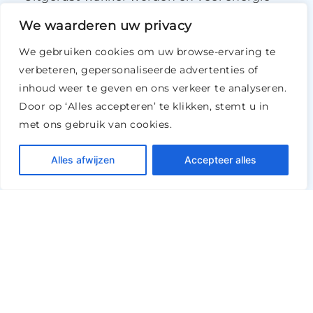
hebben voor een productieve dag, wie wil
We waarderen uw privacy
dat niet! Heb jij moeite met inslapen, lig je
vaak wakker in de nacht of word je niet
We gebruiken cookies om uw browse-ervaring te
uitgerust wakker? Dan heb je behalve een
verbeteren, gepersonaliseerde advertenties of
groter gezondheidsrisico minder energie en
inhoud weer te geven en ons verkeer te analyseren.
zit je minder lekker in je vel. Je bent niet
Door op ‘Alles accepteren’ te klikken, stemt u in
alleen, want maar liefst 45% van de
met ons gebruik van cookies.
Nederlanders geeft aan de slaapkwaliteit te
willen verbeteren. Een slaapcoach kan jou
Alles afwijzen
Accepteer alles
hierin ondersteunen.
Persoonlijk actieplan voor een betere
slaap
Begeleiding van een gecertificeerd
slaapcoach
Blijvende resultaten en meer grip op je