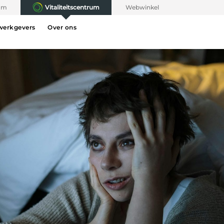
rum
Vitaliteitscentrum
Webwinkel
werkgevers
Over ons