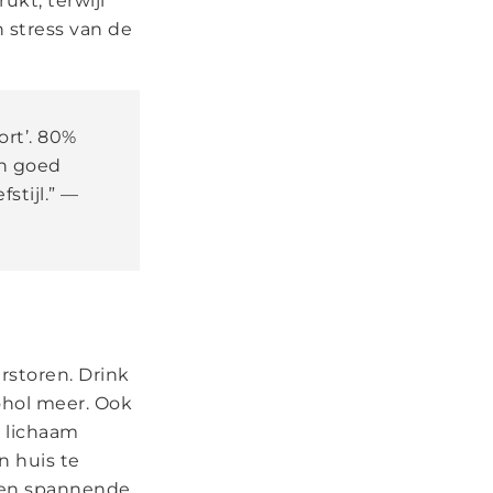
ukt, terwijl
 stress van de
rt’. 80%
n goed
stijl.” —
rstoren. Drink
cohol meer. Ook
e lichaam
n huis te
 een spannende