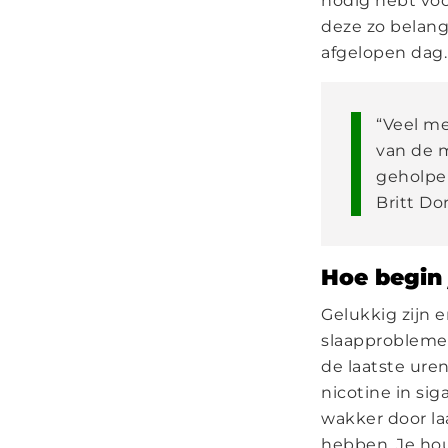
nodig hebt voo
deze zo belang
afgelopen dag.
“Veel me
van de 
geholpen
Britt Do
Hoe begin 
Gelukkig zijn 
slaapproblemen
de laatste ure
nicotine in sig
wakker door laa
hebben. Je hou