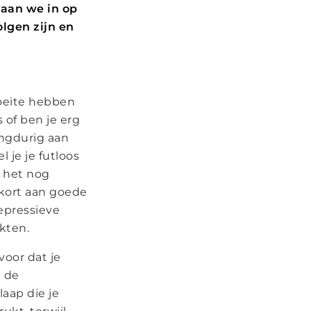
gaan we in op
lgen zijn en
moeite hebben
 of ben je erg
angdurig aan
 je je futloos
r het nog
ekort aan goede
epressieve
kten.
voor dat je
n de
laap die je