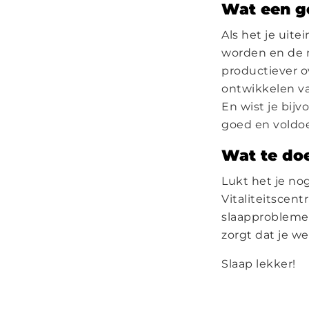
Wat een go
Als het je uite
worden en de n
productiever ov
ontwikkelen van
En wist je bij
goed en voldo
Wat te doen
Lukt het je nog
Vitaliteitsce
slaapproblemen
zorgt dat je we
Slaap lekker!