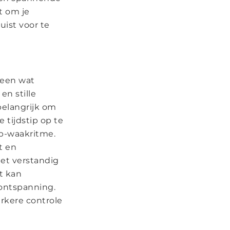
st om je
uist voor te
s een wat
en stille
belangrijk om
 tijdstip op te
ap-waakritme.
t en
het verstandig
t kan
ontspanning.
erkere controle