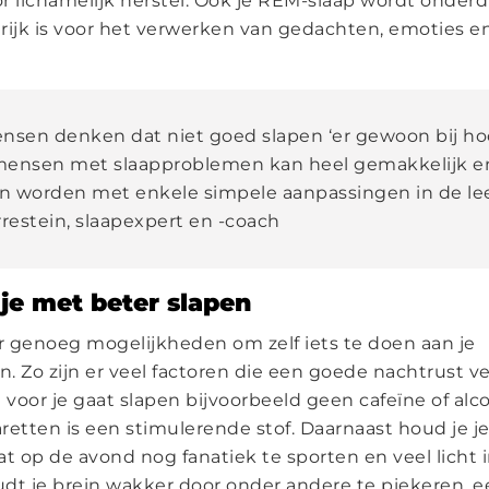
r lichamelijk herstel. Ook je REM-slaap wordt onderdr
rijk is voor het verwerken van gedachten, emoties en
nsen denken dat niet goed slapen ‘er gewoon bij hoo
mensen met slaapproblemen kan heel gemakkelijk e
 worden met enkele simpele aanpassingen in de leef
rrestein, slaapexpert en -coach
je met beter slapen
er genoeg mogelijkheden om zelf iets te doen aan je
. Zo zijn er veel factoren die een goede nachtrust ve
n voor je gaat slapen bijvoorbeeld geen cafeïne of al
aretten is een stimulerende stof. Daarnaast houd je j
t op de avond nog fanatiek te sporten en veel licht i
dt je brein wakker door onder andere te piekeren,