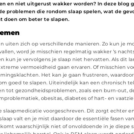
en en niet uitgerust wakker worden? In deze blog 
nde problemen die rondom slaap spelen, wat de gevo
unt doen om beter te slapen.
lemen
 uiten zich op verschillende manieren. Zo kun je 
vallen, word je misschien regelmatig wakker ‘s nachts
 kun je vervolgens je slaap niet hervatten. Als dit l
extreme vermoeidheid gaan ervaren. Of misschien voel
mingsklachten. Het kan je gaan frustreren, waardoo
 om goed te slapen. Uiteindelijk kan een chronisch t
iden tot gezondheidsproblemen, zoals een burn-out, d
mproblematiek, obesitas, diabetes of hart- en vaatzie
je slaapmedicatie voorgeschreven. Dit zorgt echter er
slaap valt en je mist daardoor de essentiële fasen va
 komt waarschijnlijk niet of onvoldoende in je diepe s