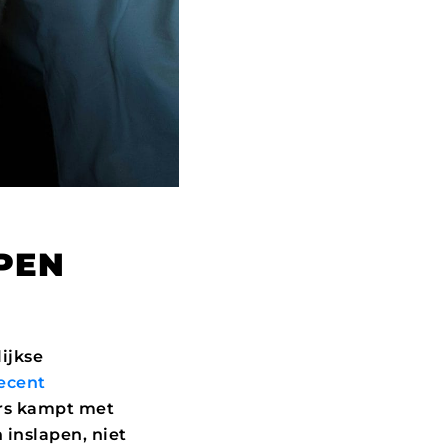
APEN
ijkse
recent
ers kampt met
 inslapen, niet