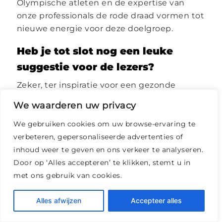
Olympische atleten en de expertise van
onze professionals de rode draad vormen tot
nieuwe energie voor deze doelgroep.
Heb je tot slot nog een leuke
suggestie voor de lezers?
Zeker, ter inspiratie voor een gezonde
leefstijl adviseer ik iedereen te kijken naar
We waarderen uw privacy
de Netflix-serie ‘Live to 100: Secrets of the
Blue Zones’ en het boek ‘Ikigai: Het Japanse
We gebruiken cookies om uw browse-ervaring te
geheim voor een lang en gelukkig leven’ te
verbeteren, gepersonaliseerde advertenties of
lezen.
inhoud weer te geven en ons verkeer te analyseren.
Door op ‘Alles accepteren’ te klikken, stemt u in
met ons gebruik van cookies.
De verbouwing van het fysieke
Alles afwijzen
Accepteer alles
vitaliteitscentrum op Papendal vindt nu
plaats en de verwachting is dat begin