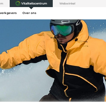
rum
Vitaliteitscentrum
Webwinkel
werkgevers
Over ons