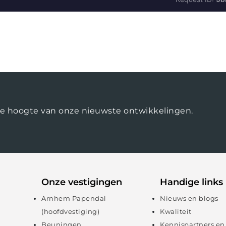
op de hoogte van onze nieuwste ontwikkelingen.
Onze vestigingen
Handige links
Arnhem Papendal
Nieuws en blogs
(hoofdvestiging)
Kwaliteit
Beuningen
Kennispartners en