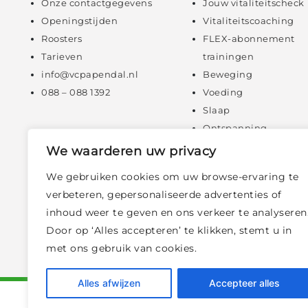
Onze contactgegevens
Jouw vitaliteitscheck
Openingstijden
Vitaliteitscoaching
Roosters
FLEX-abonnement
Tarieven
trainingen
info@vcpapendal.nl
Beweging
088 – 088 1392
Voeding
Slaap
Ontspanning
Mentale fitheid
We waarderen uw privacy
Digitale zelfzorg
We gebruiken cookies om uw browse-ervaring te
Online consulten
verbeteren, gepersonaliseerde advertenties of
inhoud weer te geven en ons verkeer te analyseren
Door op ‘Alles accepteren’ te klikken, stemt u in
met ons gebruik van cookies.
Alles afwijzen
Accepteer alles