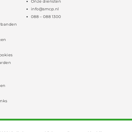
Onze diensten
info@smcp.nl
088 – 088 1300
rbanden
gen
cookies
arden
 en
inks