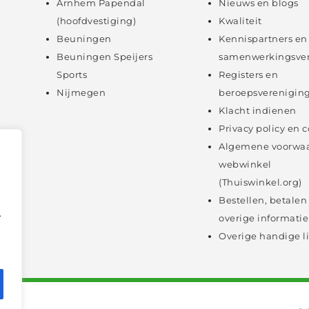
Arnhem Papendal
Nieuws en blogs
(hoofdvestiging)
Kwaliteit
Beuningen
Kennispartners en
Beuningen Speijers
samenwerkingsve
Sports
Registers en
Nijmegen
beroepsverenigin
Klacht indienen
Privacy policy en 
Algemene voorwa
webwinkel
(Thuiswinkel.org)
Bestellen, betalen
.
overige informatie
Overige handige l