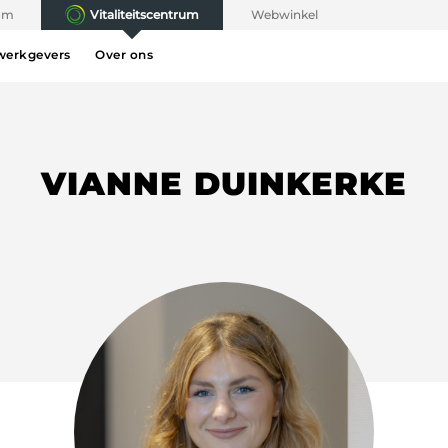
rum
Vitaliteitscentrum
Webwinkel
werkgevers
Over ons
VIANNE DUINKERKE