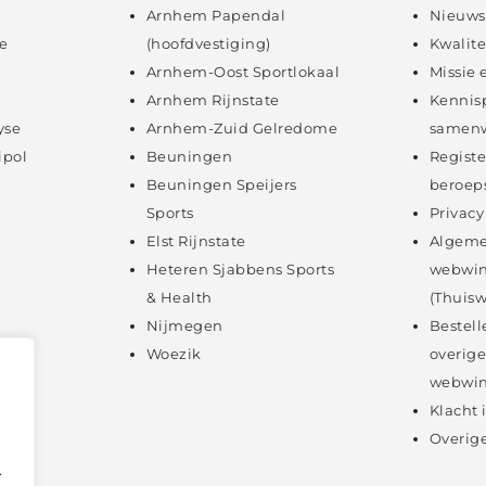
Arnhem Papendal
Nieuws
e
(hoofdvestiging)
Kwalite
Arnhem-Oost Sportlokaal
Missie 
Arnhem Rijnstate
Kennis
yse
Arnhem-Zuid Gelredome
samenw
ipol
Beuningen
Registe
Beuningen Speijers
beroep
Sports
Privacy
Elst Rijnstate
Algeme
Heteren Sjabbens Sports
webwin
& Health
(Thuisw
Nijmegen
Bestell
Woezik
overige
webwin
Klacht
Overige
.