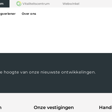
rum
Vitaliteitscentrum
Webwinkel
rgverlener
Over ons
op de hoogte van onze nieuwste ontwikkelingen.
n
Onze vestigingen
Handi