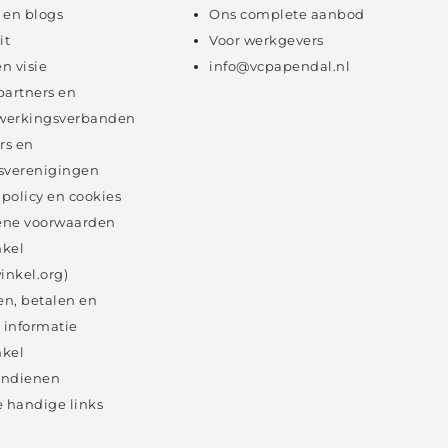
 en blogs
Ons complete aanbod
it
Voor werkgevers
en visie
info@vcpapendal.nl
partners en
erkingsverbanden
rs en
sverenigingen
 policy en cookies
ne voorwaarden
kel
inkel.org)
en, betalen en
 informatie
kel
 indienen
 handige links