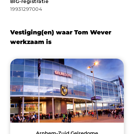
BIG-registratie
19931297004
Vestiging(en) waar Tom Wever
werkzaam is
Arnhem-Zuid Gelredome