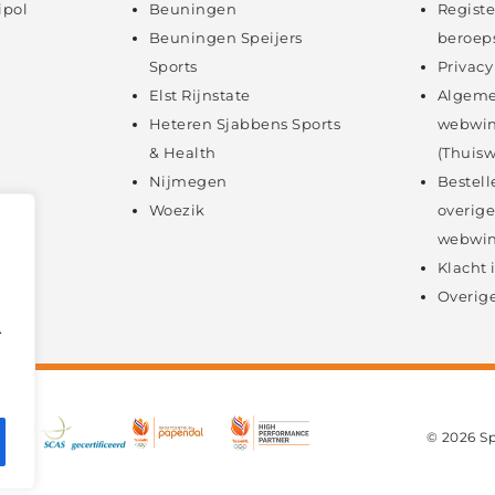
ipol
Beuningen
Registe
Beuningen Speijers
beroep
Sports
Privacy
Elst Rijnstate
Algeme
Heteren Sjabbens Sports
webwin
& Health
(Thuisw
Nijmegen
Bestell
Woezik
overige
webwin
Klacht
Overige
.
© 2026 S