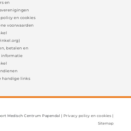
rs en
sverenigingen
 policy en cookies
ne voorwaarden
kel
inkel.org)
en, betalen en
 informatie
kel
 indienen
 handige links
port Medisch Centrum Papendal
|
Privacy policy en cookies
|
Sitemap