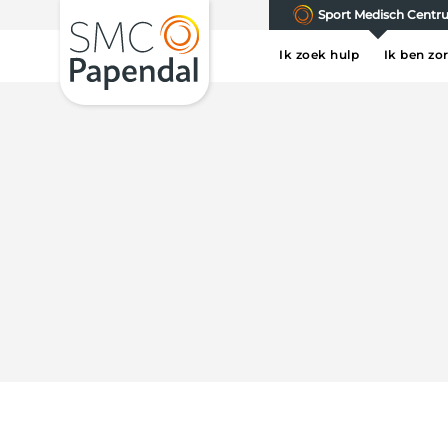
Sport Medisch Cent
Ik zoek hulp
Ik ben zo