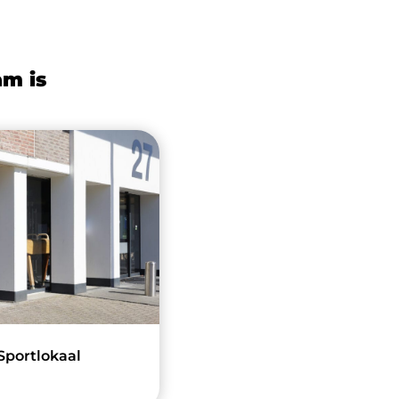
am is
portlokaal