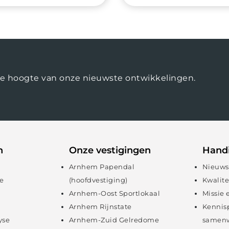
op de hoogte van onze nieuwste ontwikkelingen.
n
Onze vestigingen
Handi
Arnhem Papendal
Nieuws
e
(hoofdvestiging)
Kwalite
Arnhem-Oost Sportlokaal
Missie 
Arnhem Rijnstate
Kennis
yse
Arnhem-Zuid Gelredome
samenw