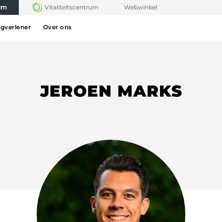
rum
Vitaliteitscentrum
Webwinkel
rgverlener
Over ons
JEROEN MARKS