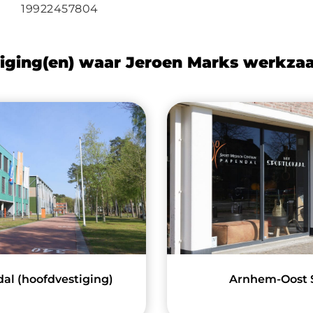
19922457804
iging(en) waar Jeroen Marks werkza
l (hoofdvestiging)
Arnhem-Oost S