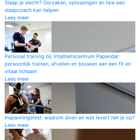
Slaap je slecht? Oorzaken, oplossingen en hoe een
slaapcoach kan helpen
Lees meer
Personal training bij Vitaliteitscentrum Papendal:
persoonlijk trainen, afvallen en bouwen aan een fit en
vitaal lichaam
Lees meer
Inspanningstest: waarom doen en wat levert het je op?
Lees meer