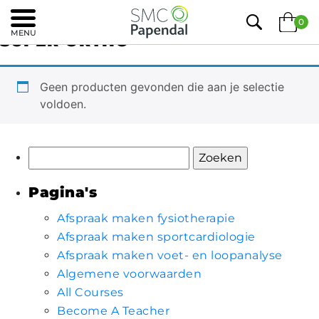
Home
/ Super Ortho
0
MENU
SUPER ORTHO
Geen producten gevonden die aan je selectie
voldoen.
Zoeken
naar:
Pagina's
Afspraak maken fysiotherapie
Afspraak maken sportcardiologie
Afspraak maken voet- en loopanalyse
Algemene voorwaarden
All Courses
Become A Teacher